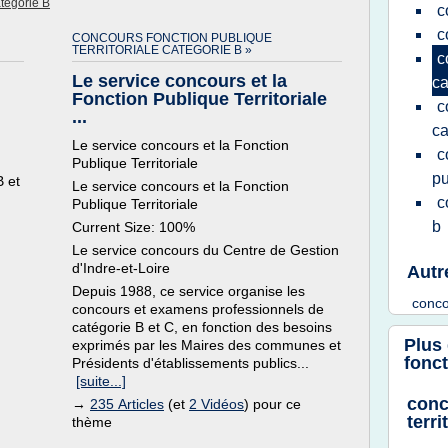
tegorie B
c
c
CONCOURS FONCTION PUBLIQUE
TERRITORIALE CATEGORIE B »
c
Le service concours et la
ca
Fonction Publique Territoriale
c
...
ca
Le service concours et la Fonction
c
Publique Territoriale
pu
B et
Le service concours et la Fonction
c
Publique Territoriale
b
Current Size: 100%
Le service concours du Centre de Gestion
d'Indre-et-Loire
Autr
Depuis 1988, ce service organise les
conc
concours et examens professionnels de
catégorie B et C, en fonction des besoins
Plus
exprimés par les Maires des communes et
fonct
Présidents d'établissements publics...
[suite...]
conc
→
235 Articles
(et
2 Vidéos
) pour ce
terri
thème