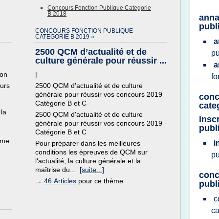
Concours Fonction Publique Categorie
B 2018
anna
publ
CONCOURS FONCTION PUBLIQUE
CATEGORIE B 2019 »
a
2500 QCM d’actualité et de
pu
culture générale pour réussir ...
a
ion
|
fo
urs
2500 QCM d'actualité et de culture
générale pour réussir vos concours 2019
conc
Catégorie B et C
cate
 la
2500 QCM d'actualité et de culture
insc
générale pour réussir vos concours 2019 -
publ
Catégorie B et C
ème
i
Pour préparer dans les meilleures
conditions les épreuves de QCM sur
pu
l'actualité, la culture générale et la
maîtrise du...
[suite...]
conc
→
46 Articles
pour ce thème
publ
c
ca