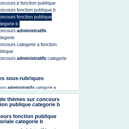
oncours
c
fonction publique
oncours fonction publique b
oncours fonction publique
tegorie b
oncours
administratifs
tegorie
oncours categorie
a
fonction
blique
oncours
administratifs
categorie
es sous-rubriques
ours
administratifs
categorie
c
 de thèmes sur
concours
ion publique categorie b
ours fonction publique
toriale categorie b