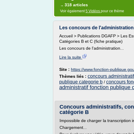
318 articles
→
Voir également
5 Vidéos
pour ce thème
Les concours de l'administration 
Accueil > Publications DGAFP > Les Ess
Catégories B et C (fiche pratique)
Les concours de l'administration...
Lire la suite
Site :
https://www.fonction-publique.gou
concours administratif
Thèmes liés :
publique categorie b
concours fonc
/
administratif fonction publique 
Concours administratifs, con
catégorie B
Impossible de charger la transcription i
Chargement...