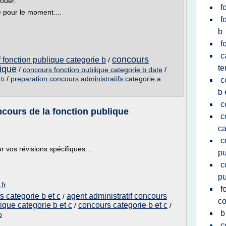
louer.
f
e pour le moment....
f
b
f
c
concours
 fonction publique categorie b
/
te
lique
/
concours fonction publique categorie b date
/
/
preparation concours administratifs categorie a
 b
c
b 
c
ncours de la fonction publique
c
ca
c
r vos révisions spécifiques...
pu
c
pu
fr
f
s categorie b et c
agent administratif concours
/
co
ique categorie b et c
concours categorie b et c
/
/
b
b
c