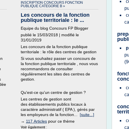
c
INSCRIPTION CONCOURS FONCTION
PUBLIQUE CATEGORIE B »
pu
Les concours de la fonction
c
publique territoriale : le ...
ca
Equipe du blog Concours FP Blogger
prep
publié le 15/03/2018 | modifié le
publi
31/01/2019
Les concours de la fonction publique
p
territoriale : le rôle des centres de gestion
p
on
Si vous souhaitez passer un concours de
(9
la fonction publique territoriale , nous vous
e
recommandons de consulter
fonct
régulièrement les sites des centres de
conc
s
gestion.
idée
c
Qu'est-ce qu'un centre de gestion ?
ca
Les centres de gestion sont
des établissements publics locaux à
conc
caractère administratif ( EPA ), gérés par
terri
les employeurs de la fonction...
[suite...]
c
→
117 Articles
pour ce thème
ca
Voir également
: