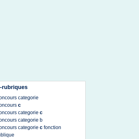
-rubriques
oncours categorie
oncours
c
oncours categorie
c
oncours categorie b
oncours categorie
c
fonction
blique