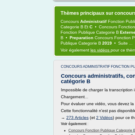
Thèmes principaux sur concours
Concours
Administratif
Fonction Publ
Categorie B
Et
C
•
Concours Fonction
Fonction Publique Categorie B
Extern
B
•
Preparation
Concours Fonction P
Publique Categorie B
2019
•
Suite ...
Voir également
les vidéos
pour ce thè
CONCOURS ADMINISTRATIF FONCTION PU
Concours administratifs, con
catégorie B
Impossible de charger la transcription i
Chargement...
Pour évaluer une vidéo, vous devez la 
Cette fonctionnalité n'est pas disponi
→
273 Articles
(et
2 Vidéos
) pour ce 
Voir également
:
Concours Fonction Publique Categorie 