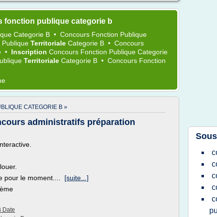
 fonction publique categorie b
ique Categorie B
•
Concours Fonction Publique
 Publique
Territoriale
Categorie B
•
Concours
e
•
Inscription
Concours Fonction Publique Categorie
ublique
Territoriale
Categorie B
•
Concours Fonction
me
BLIQUE CATEGORIE B »
cours administratifs préparation
Sous
nteractive.
c
c
louer.
c
ble pour le moment....
[suite...]
c
thème
c
B Date
pu