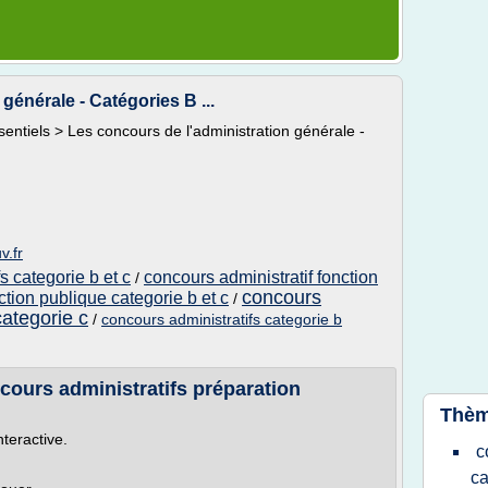
générale - Catégories B ...
entiels > Les concours de l'administration générale -
v.fr
s categorie b et c
concours administratif fonction
/
concours
tion publique categorie b et c
/
categorie c
/
concours administratifs categorie b
cours administratifs préparation
Thèm
nteractive.
c
ca