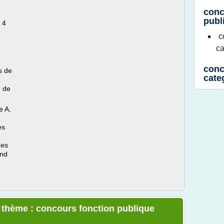
conc
publ
 4
c
ca
conc
s de
cate
» de
e A,
es
hes
and
e thème : concours fonction publique