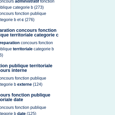
oncours
administratif
fonction
blique categorie b
(273)
oncours fonction publique
tegorie b
et
c
(276)
aration concours fonction
que territoriale categorie c
reparation
concours fonction
ublique
territoriale
categorie b
6)
ion publique territoriale
ours interne
oncours fonction publique
tegorie b
externe
(124)
ours fonction publique
toriale date
oncours fonction publique
tegorie b
date
(125)