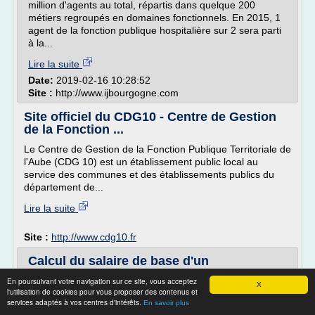
million d'agents au total, répartis dans quelque 200
métiers regroupés en domaines fonctionnels. En 2015, 1
agent de la fonction publique hospitalière sur 2 sera parti
à la...
Lire la suite
Date:
2019-02-16 10:28:52
Site :
http://www.ijbourgogne.com
Site officiel du CDG10 - Centre de Gestion
de la Fonction ...
Le Centre de Gestion de la Fonction Publique Territoriale de
l'Aube (CDG 10) est un établissement public local au
service des communes et des établissements publics du
département de...
Lire la suite
Site :
http://www.cdg10.fr
Calcul du salaire de base d'un
fonctionnaire - Emploi Public
En poursuivant votre navigation sur ce site, vous acceptez
X
l'utilisation de cookies pour vous proposer des contenus et
Le salaire de base (ou traitement indiciaire) constitue le
services adaptés à vos centres d'intérêts.
En savoir plus
socle de la rémunération des agents de la fonction