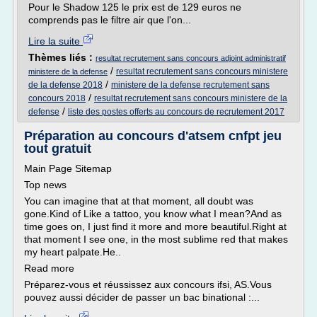
Pour le Shadow 125 le prix est de 129 euros ne
comprends pas le filtre air que l'on...
Lire la suite
Thèmes liés :
resultat recrutement sans concours adjoint administratif
/
resultat recrutement sans concours ministere
ministere de la defense
/
de la defense 2018
ministere de la defense recrutement sans
/
concours 2018
resultat recrutement sans concours ministere de la
/
defense
liste des postes offerts au concours de recrutement 2017
Préparation au concours d'atsem cnfpt jeu
tout gratuit
Main Page Sitemap
Top news
You can imagine that at that moment, all doubt was
gone.Kind of Like a tattoo, you know what I mean?And as
time goes on, I just find it more and more beautiful.Right at
that moment I see one, in the most sublime red that makes
my heart palpate.He..
Read more
Préparez-vous et réussissez aux concours ifsi, AS.Vous
pouvez aussi décider de passer un bac binational :...