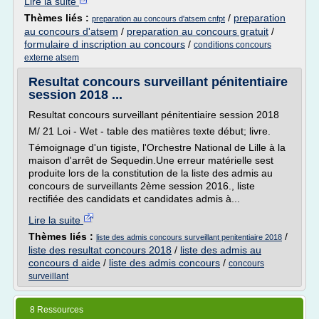
Lire la suite
Thèmes liés :
/
preparation
preparation au concours d'atsem cnfpt
au concours d'atsem
/
preparation au concours gratuit
/
formulaire d inscription au concours
/
conditions concours
externe atsem
Resultat concours surveillant pénitentiaire
session 2018 ...
Resultat concours surveillant pénitentiaire session 2018
M/ 21 Loi - Wet - table des matières texte début; livre.
Témoignage d'un tigiste, l'Orchestre National de Lille à la
maison d'arrêt de Sequedin.Une erreur matérielle sest
produite lors de la constitution de la liste des admis au
concours de surveillants 2ème session 2016., liste
rectifiée des candidats et candidates admis à...
Lire la suite
Thèmes liés :
/
liste des admis concours surveillant penitentiaire 2018
liste des resultat concours 2018
/
liste des admis au
concours d aide
/
liste des admis concours
/
concours
surveillant
8 Ressources