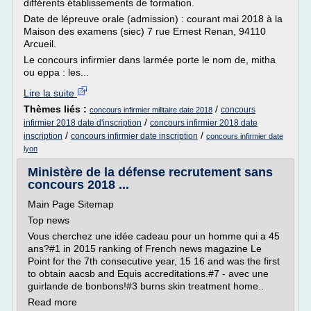
différents établissements de formation.
Date de lépreuve orale (admission) : courant mai 2018 à la
Maison des examens (siec) 7 rue Ernest Renan, 94110
Arcueil.
Le concours infirmier dans larmée porte le nom de, mitha
ou eppa : les...
Lire la suite
Thèmes liés :
/
concours
concours infirmier militaire date 2018
/
infirmier 2018 date d'inscription
concours infirmier 2018 date
/
/
inscription
concours infirmier date inscription
concours infirmier date
lyon
Ministère de la défense recrutement sans
concours 2018 ...
Main Page Sitemap
Top news
Vous cherchez une idée cadeau pour un homme qui a 45
ans?#1 in 2015 ranking of French news magazine Le
Point for the 7th consecutive year, 15 16 and was the first
to obtain aacsb and Equis accreditations.#7 - avec une
guirlande de bonbons!#3 burns skin treatment home..
Read more