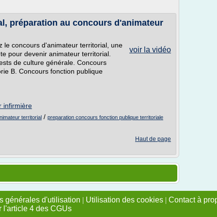
al, préparation au concours d'animateur
 le concours d'animateur territorial, une
voir la vidéo
e pour devenir animateur territorial.
tests de culture générale. Concours
orie B. Concours fonction publique
 infirmière
/
mateur territorial
preparation concours fonction publique territoriale
Haut de page
 générales d'utilisation
|
Utilisation des cookies
|
Contact à pro
r l'article 4 des CGUs