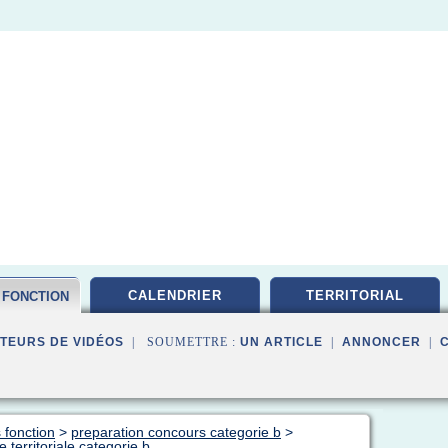
CALENDRIER
TERRITORIAL
 FONCTION
TEURS DE VIDÉOS
| SOUMETTRE :
UN ARTICLE
|
ANNONCER
|
 fonction
>
preparation concours categorie b
>
 territoriale categorie b