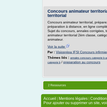
Concours animateur territori
territorial
Concours animateur territorial, préparez
préparation à distance, en ligne complèt
Sujet du concours, annales corrigées, 
animateur territorial 2èm classe, catég
animateur.
Voir la suite
Par :
Visioprépa IFSI Concours infirmier
Thèmes liés :
annales concours categorie b ani
/
preparation au concours
categorie b
2 Ressources
Accueil
|
Mentions légales
|
Conditions
Pour ajouter ou supprimer un site, voi