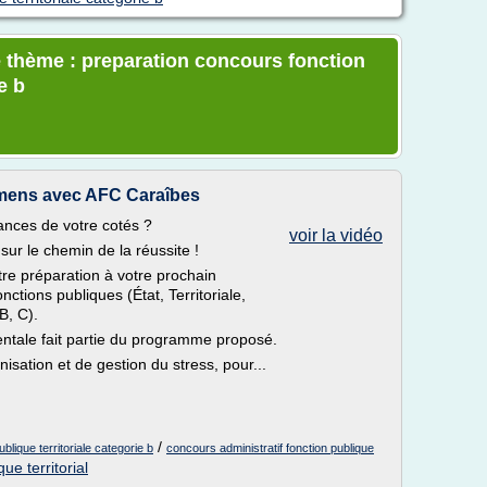
e thème : preparation concours fonction
e b
mens avec AFC Caraîbes
nces de votre cotés ?
voir la vidéo
r le chemin de la réussite !
tre préparation à votre prochain
ctions publiques (État, Territoriale,
B, C).
mentale fait partie du programme proposé.
isation et de gestion du stress, pour...
/
blique territoriale categorie b
concours administratif fonction publique
ue territorial