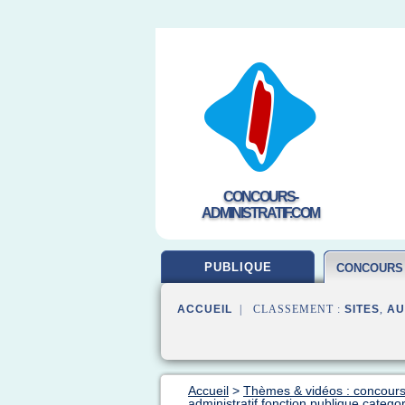
CONCOURS-
ADMINISTRATIF.COM
PUBLIQUE
CONCOURS
ACCUEIL
| CLASSEMENT :
SITES
,
AU
Accueil
>
Thèmes & vidéos : concours
administratif fonction publique categor