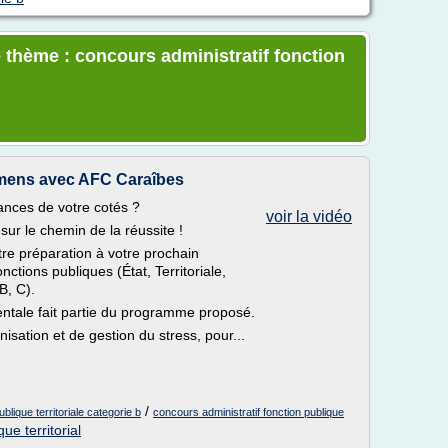
 thème : concours administratif fonction
mens avec AFC Caraîbes
nces de votre cotés ?
voir la vidéo
r le chemin de la réussite !
tre préparation à votre prochain
ctions publiques (État, Territoriale,
B, C).
mentale fait partie du programme proposé.
isation et de gestion du stress, pour...
/
blique territoriale categorie b
concours administratif fonction publique
ue territorial