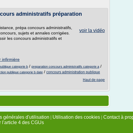
cours administratifs préparation
istance, prépa concours administratifs,
voir la vidéo
oncours, sujets et annales corrigées.
sir les concours administratifs et
 infirmière
/
/
publique categorie b
preparation concours administratifs categorie a
/
concours administration publique
tion publique categorie b date
Haut de page
 générales d'utilisation
|
Utilisation des cookies
|
Contact à pro
r l'article 4 des CGUs