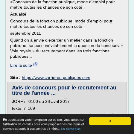
>Concours de la fonction publique, mode d'emploi pour
mettre toutes les chances de son côté !
Actualité
Concours de la fonction publique, mode d'emploi pour
mettre toutes les chances de son côté !
septembre 2011
Quand on a envie d'exercer un métier dans la fonction
publique, se pose inévitablement la question du concours. «
Voie royale » du recrutement dans les trois fonctions
publiques...
Lire la suite
Site :
https://www.carrieres-publiques.com
Avis de concours pour le recrutement au
titre de l'année ...
JORF n°0100 du 28 avril 2017
texte n° 169
Avis de concours pour le recrutement au titre de l'année
En poursuivant votre navigation sur ce site, vous acceptez
2017 de personnels de catégorie C du ministère de
X
l'utilisation de cookies pour vous proposer des contenus et
l'économie et des finances
services adaptés à vos centres d'intérêts.
En savoir plus
NOR: ECFE1711407V