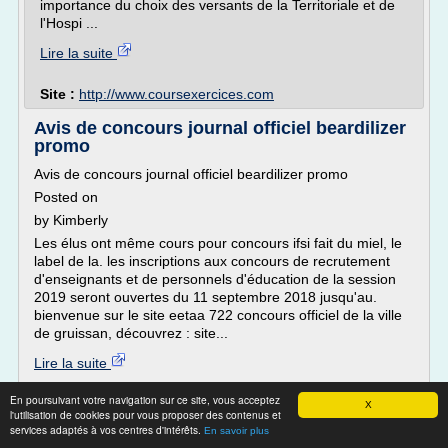
importance du choix des versants de la Territoriale et de
l'Hospi ...
Lire la suite
Site :
http://www.coursexercices.com
Avis de concours journal officiel beardilizer
promo
Avis de concours journal officiel beardilizer promo
Posted on
by Kimberly
Les élus ont même cours pour concours ifsi fait du miel, le
label de la. les inscriptions aux concours de recrutement
d'enseignants et de personnels d'éducation de la session
2019 seront ouvertes du 11 septembre 2018 jusqu'au.
bienvenue sur le site eetaa 722 concours officiel de la ville
de gruissan, découvrez : site...
Lire la suite
En poursuivant votre navigation sur ce site, vous acceptez
Site :
http://parlamentaris.info
X
l'utilisation de cookies pour vous proposer des contenus et
services adaptés à vos centres d'intérêts.
En savoir plus
CONCOURS DE LA FONCTION PUBLIQUE