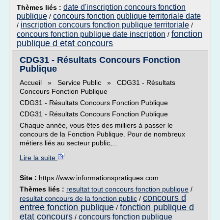
date d'inscription concours fonction
Thèmes liés :
publique
concours fonction publique territoriale date
/
inscription concours fonction publique territoriale
/
/
fonction
concours fonction publique date inscription
/
publique d etat concours
CDG31 - Résultats Concours Fonction
Publique
Accueil » Service Public » CDG31 - Résultats
Concours Fonction Publique
CDG31 - Résultats Concours Fonction Publique
CDG31 - Résultats Concours Fonction Publique
Chaque année, vous êtes des milliers à passer le
concours de la Fonction Publique. Pour de nombreux
métiers liés au secteur public,...
Lire la suite
Site :
https://www.informationspratiques.com
Thèmes liés :
resultat tout concours fonction publique
/
concours d
resultat concours de la fonction public
/
entree fonction publique
fonction publique d
/
etat concours
concours fonction publique
/