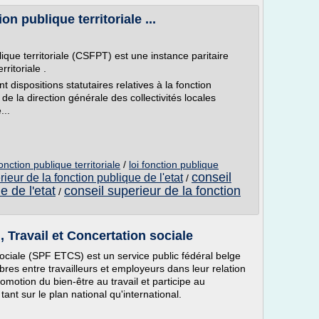
on publique territoriale ...
ique territoriale (CSFPT) est une instance paritaire
ritoriale .
t dispositions statutaires relatives à la fonction
ur de la direction générale des collectivités locales
...
onction publique territoriale
/
loi fonction publique
conseil
ieur de la fonction publique de l'etat
/
e de l'etat
conseil superieur de la fonction
/
, Travail et Concertation sociale
sociale (SPF ETCS) est un service public fédéral belge
ibres entre travailleurs et employeurs dans leur relation
promotion du bien-être au travail et participe au
ant sur le plan national qu'international.