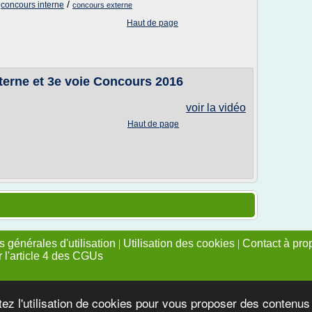
/
/
concours interne
concours externe
Haut de page
nterne et 3e voie Concours 2016
voir la vidéo
Haut de page
 générales d'utilisation
|
Utilisation des cookies
|
Contact à pro
r l'article 4 des CGUs
tez l'utilisation de cookies pour vous proposer des contenu