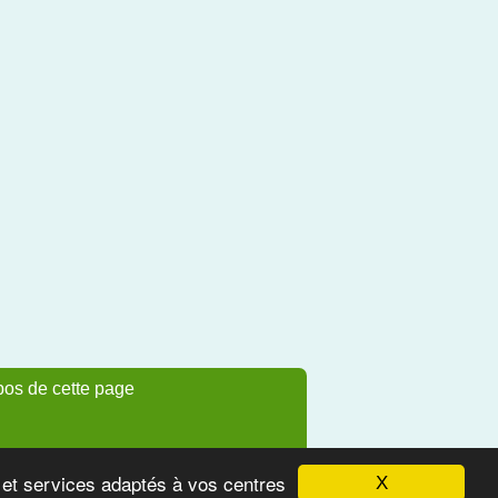
pos de cette page
s et services adaptés à vos centres
X