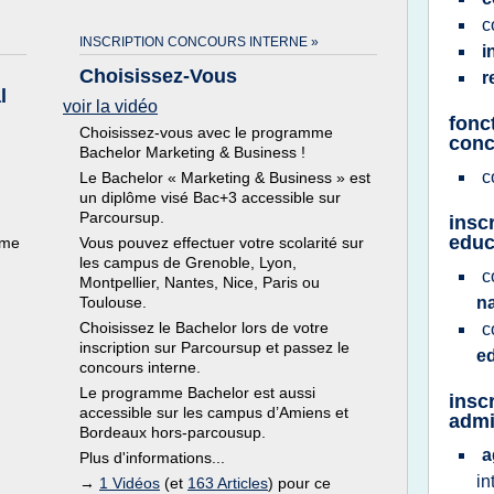
c
INSCRIPTION CONCOURS INTERNE »
i
Choisissez-Vous
r
l
voir la vidéo
fonct
Choisissez-vous avec le programme
conc
Bachelor Marketing & Business !
c
Le Bachelor « Marketing & Business » est
un diplôme visé Bac+3 accessible sur
Parcoursup.
insc
educ
ème
Vous pouvez effectuer votre scolarité sur
les campus de Grenoble, Lyon,
c
Montpellier, Nantes, Nice, Paris ou
Toulouse.
n
Choisissez le Bachelor lors de votre
c
inscription sur Parcoursup et passez le
e
concours interne.
Le programme Bachelor est aussi
insc
accessible sur les campus d’Amiens et
admin
Bordeaux hors-parcousup.
a
Plus d'informations...
in
→
1 Vidéos
(et
163 Articles
) pour ce