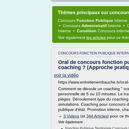
Thèmes principaux sur concours
Concours
Fonction Publique
Interne
•
Concours
Administratif
Interne
•
Interne
•
Condition
Concours Intern
Voir également
les articles
pour ce th
CONCOURS FONCTION PUBLIQUE INTERN
Oral de concours fonction p
coaching ? (Approche pratiq
voir la vidéo
https://www.entretienembauche.tv/oral
Comment se déroule un coaching " oral 
personnelle de 5 ou 10 minutes. Le trav
pièges. Déroulement type du coaching
simulations. Coaching pour concours de 
publique d'état. Promotion interne, ch
→
3 Vidéos
(et
344 Articles
) pour ce t
Voir également
:
Fonction Publique Territoriale Concours 