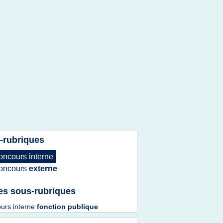
-rubriques
oncours interne
oncours
externe
es sous-rubriques
urs interne
fonction publique