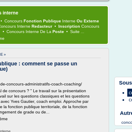
 interne
•
Concours
Fonction Publique
Interne
Ou Externe
Concours Interne
Redacteur
•
Inscription
Concours
e
•
Concours Interne
De La
Poste
•
Suite ...
ème
E »
ublique : comment se passe un
ue)
Sous
-de-concours-administratifs-coach-coaching/
de concours ? " Le travail sur la présentation
c
ail sur les questions classiques et les questions
c
 avec Yves Gautier, coach emploi. Approche par
la fonction publique territoriale, de la fonction
angement de grade ou de...
Autr
hème
conco
Interne