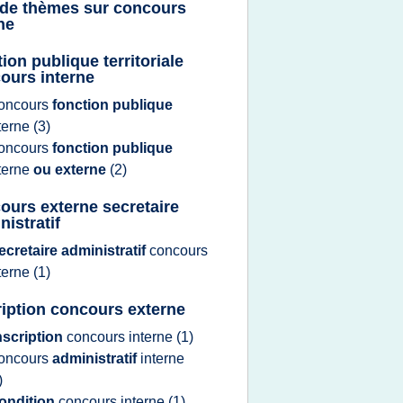
 de thèmes sur
concours
ne
ion publique territoriale
ours interne
oncours
fonction publique
terne
(3)
oncours
fonction publique
terne
ou externe
(2)
ours externe secretaire
nistratif
ecretaire administratif
concours
terne
(1)
ription concours externe
nscription
concours interne
(1)
oncours
administratif
interne
)
ondition
concours interne
(1)