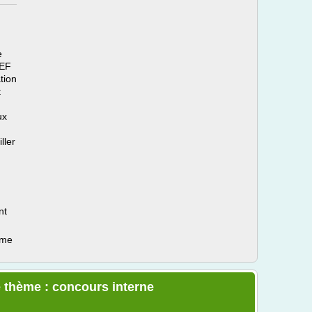
e
EEF
tion
t
ux
ller
nt
ème
e thème : concours interne