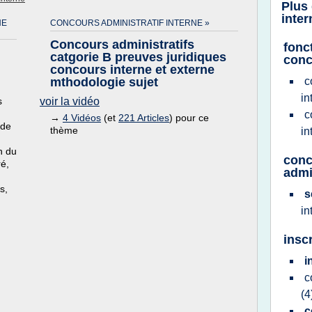
Plus
inter
NE
CONCOURS ADMINISTRATIF INTERNE »
Concours administratifs
fonct
catgorie B preuves juridiques
conc
concours interne et externe
mthodologie sujet
c
in
s
voir la vidéo
c
→
4 Vidéos
(et
221 Articles
) pour ce
 de
thème
in
n du
conc
ré,
admi
s,
s
in
insc
i
c
(4
c