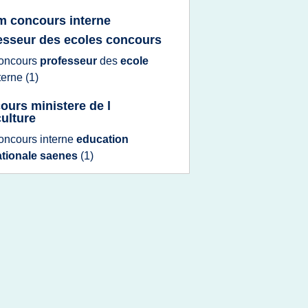
m concours interne
esseur des ecoles concours
oncours
professeur
des
ecole
terne
(1)
ours ministere de l
culture
oncours interne
education
ationale saenes
(1)