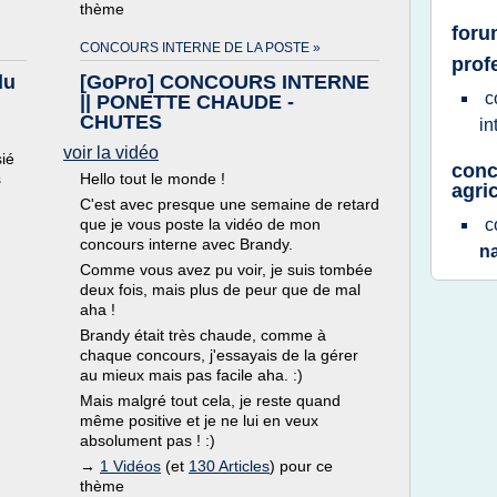
thème
foru
CONCOURS INTERNE DE LA POSTE »
prof
du
[GoPro] CONCOURS INTERNE
c
|| PONETTE CHAUDE -
CHUTES
in
voir la vidéo
sié
conc
s
Hello tout le monde !
agri
C'est avec presque une semaine de retard
que je vous poste la vidéo de mon
c
concours interne avec Brandy.
n
Comme vous avez pu voir, je suis tombée
deux fois, mais plus de peur que de mal
aha !
Brandy était très chaude, comme à
chaque concours, j'essayais de la gérer
au mieux mais pas facile aha. :)
Mais malgré tout cela, je reste quand
même positive et je ne lui en veux
absolument pas ! :)
→
1 Vidéos
(et
130 Articles
) pour ce
thème