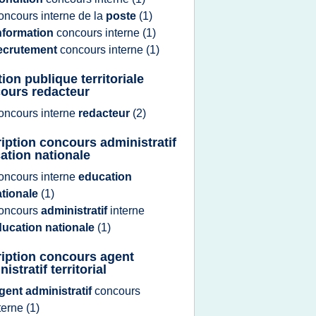
oncours interne
de la
poste
(1)
nformation
concours interne
(1)
ecrutement
concours interne
(1)
ion publique territoriale
ours redacteur
oncours interne
redacteur
(2)
ription concours administratif
ation nationale
oncours interne
education
ationale
(1)
oncours
administratif
interne
ducation nationale
(1)
ription concours agent
istratif territorial
gent administratif
concours
terne
(1)