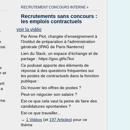
RECRUTEMENT CONCOURS INTERNE »
Recrutements sans concours :
les emplois contractuels
voir la vidéo
e
Par Anne Piot, chargée d'enseignement à
e
l'Institut de préparation à l'administration
ssi
générale (IPAG de Paris Nanterre)
Lien du Slack, un espace d'échange et de
partage : https://goo.gl/tx7kxi
Ce podcast apporte des éléments de
e
réponse à des questions fréquentes sur
r et
les postes de contractuels dans la fonction
publique :
ant
Où trouver les offres de postes ?
 a
Peut-on négocier son salaire ?
ème
Est-ce que cela vaut la peine de faire des
candidatures spontanées ?
Est-ce que travailler...
→
1 Vidéos
(et
197 Articles
) pour ce
thème