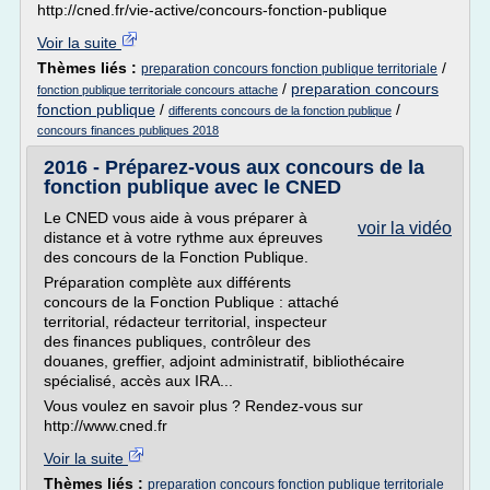
http://cned.fr/vie-active/concours-fonction-publique
Voir la suite
Thèmes liés :
/
preparation concours fonction publique territoriale
/
preparation concours
fonction publique territoriale concours attache
fonction publique
/
/
differents concours de la fonction publique
concours finances publiques 2018
2016 - Préparez-vous aux concours de la
fonction publique avec le CNED
Le CNED vous aide à vous préparer à
voir la vidéo
distance et à votre rythme aux épreuves
des concours de la Fonction Publique.
Préparation complète aux différents
concours de la Fonction Publique : attaché
territorial, rédacteur territorial, inspecteur
des finances publiques, contrôleur des
douanes, greffier, adjoint administratif, bibliothécaire
spécialisé, accès aux IRA...
Vous voulez en savoir plus ? Rendez-vous sur
http://www.cned.fr
Voir la suite
Thèmes liés :
preparation concours fonction publique territoriale