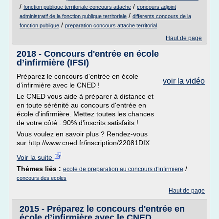
/
/
fonction publique territoriale concours attache
concours adjoint
/
administratif de la fonction publique territoriale
differents concours de la
/
fonction publique
preparation concours attache territorial
Haut de page
2018 - Concours d'entrée en école
d’infirmière (IFSI)
Préparez le concours d'entrée en école
voir la vidéo
d’infirmière avec le CNED !
Le CNED vous aide à préparer à distance et
en toute sérénité au concours d'entrée en
école d'infirmière. Mettez toutes les chances
de votre côté : 90% d'inscrits satisfaits !
Vous voulez en savoir plus ? Rendez-vous
sur http://www.cned.fr/inscription/22081DIX
Voir la suite
Thèmes liés :
/
ecole de preparation au concours d'infirmiere
concours des ecoles
Haut de page
2015 - Préparez le concours d'entrée en
école d’infirmière avec le CNED