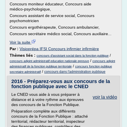
Concours moniteur éducateur, Concours aide
médico-psychologique,
Concours assistant de service social, Concours
psychomotricien
Concours ergothérapeute, Concours ambulancier,
Concours secrétaire médico social, Concours auxiliaire...
Voir la suite
Par :
Visioprépa IFSI Concours infirmier infirmière
Thèmes liés :
/
concours d'assistant social dans la fonction publique
/
concours adjoint administratif education nationale epreuve
concours adjoint
/
administratif de la fonction publique territoriale
concours fonction publique
/
concours dans l'administration publique
secretaire administratif
2016 - Préparez-vous aux concours de la
fonction publique avec le CNED
Le CNED vous aide à vous préparer à
voir la vidéo
distance et à votre rythme aux épreuves
des concours de la Fonction Publique.
Préparation complète aux différents
concours de la Fonction Publique : attaché
territorial, rédacteur territorial, inspecteur
des finances publiques, contrôleur des