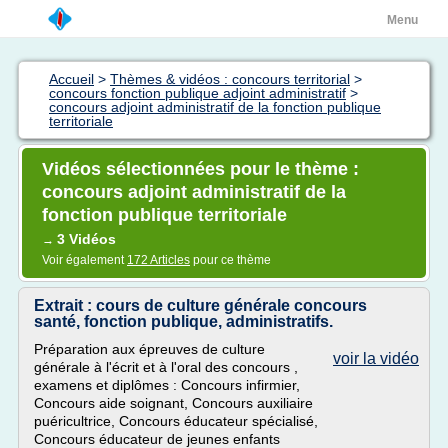
Menu
Accueil
>
Thèmes & vidéos : concours territorial
>
concours fonction publique adjoint administratif
>
concours adjoint administratif de la fonction publique
territoriale
Vidéos sélectionnées pour le thème :
concours adjoint administratif de la
fonction publique territoriale
3 Vidéos
→
Voir également
172 Articles
pour ce thème
Extrait : cours de culture générale concours
santé, fonction publique, administratifs.
Préparation aux épreuves de culture
voir la vidéo
générale à l'écrit et à l'oral des concours ,
examens et diplômes : Concours infirmier,
Concours aide soignant, Concours auxiliaire
puéricultrice, Concours éducateur spécialisé,
Concours éducateur de jeunes enfants