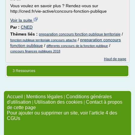
Vous voulez en savoir plus ? Rendez-vous sur
http://cned.fr/vie-active/concours-fonction-publique
Voir la suite
Par :
CNED
Thèmes liés :
/
preparation concours fonction publique territoriale
/
preparation concours
fonction publique territoriale concours attache
fonction publique
/
/
differents concours de la fonction publique
concours finances publiques 2018
Haut de page
3 Ressources
Accueil
|
Mentions légales
|
Conditions générales
d'utilisation
|
Utilisation des cookies
|
Contact à propos
de cette page
Pour ajouter ou supprimer un site, voir l'article 4 des
CGUs