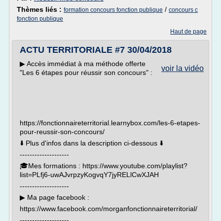
Thèmes liés :
/
formation concours fonction publique
concours c
fonction publique
Haut de page
ACTU TERRITORIALE #7 30/04/2018
▶︎ Accès immédiat à ma méthode offerte
voir la vidéo
"Les 6 étapes pour réussir son concours" :
https://fonctionnaireterritorial.learnybox.com/les-6-etapes-
pour-reussir-son-concours/
⬇️ Plus d'infos dans la description ci-dessous ⬇️
--------------------
🎓Mes formations : https://www.youtube.com/playlist?
list=PLfj6-uwAJvrpzyKogvqY7jyRELlCwXJAH
--------------------
▶︎ Ma page facebook :
https://www.facebook.com/morganfonctionnaireterritorial/
--------------------