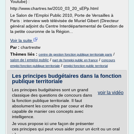
Youtube) :
http://www.chartres.tw/2010_03_20_sEPp.html
Le Salon de l'Emploi Public 2010, Porte de Versailles à
Paris : interview web télévisée de Muriel Gibert (Directeur
général adjoint du Centre Interdépartemental de Gestion de
la petite couronne de la Région...
Voir la suite
Par :
chartrestw
Thèmes liés :
/
centre de gestion fonction publique territoriale paris
/
/
salon de l emploi public
part de l'emploi public en france
concours
/
emploi fonction publique territoriale
emploi fonction public territorial
Les principes budgétaires dans la fonction
publique territoriale
Les principes budgétaires sont un grand
voir la vidéo
classique des questions de concours dans
la fonction publique territoriale. Il faut
absolument les connaître par coeur et être
capable de manier ces concepts avec
intelligence.
Je vous propose ici une façon de présenter
ces principes qui peut vous aider pour un écrit ou un oral