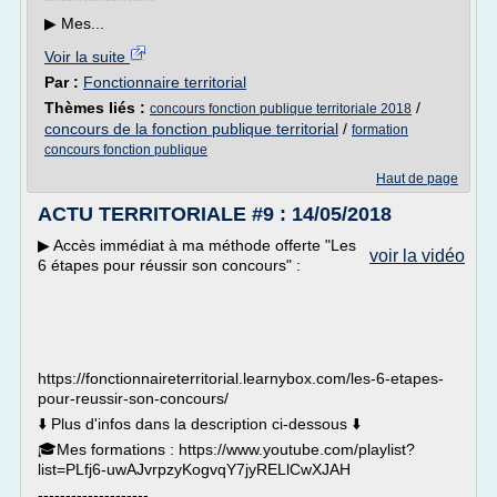
▶︎ Mes...
Voir la suite
Par :
Fonctionnaire territorial
Thèmes liés :
/
concours fonction publique territoriale 2018
concours de la fonction publique territorial
/
formation
concours fonction publique
Haut de page
ACTU TERRITORIALE #9 : 14/05/2018
▶︎ Accès immédiat à ma méthode offerte "Les
voir la vidéo
6 étapes pour réussir son concours" :
https://fonctionnaireterritorial.learnybox.com/les-6-etapes-
pour-reussir-son-concours/
⬇️ Plus d'infos dans la description ci-dessous ⬇️
🎓Mes formations : https://www.youtube.com/playlist?
list=PLfj6-uwAJvrpzyKogvqY7jyRELlCwXJAH
--------------------