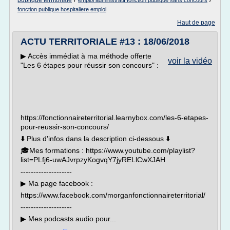
publique territoriale
emploi administratif fonction publique sans concours
fonction publique hospitaliere emploi
Haut de page
ACTU TERRITORIALE #13 : 18/06/2018
▶︎ Accès immédiat à ma méthode offerte
voir la vidéo
"Les 6 étapes pour réussir son concours" :
https://fonctionnaireterritorial.learnybox.com/les-6-etapes-
pour-reussir-son-concours/
⬇️ Plus d'infos dans la description ci-dessous ⬇️
🎓Mes formations : https://www.youtube.com/playlist?
list=PLfj6-uwAJvrpzyKogvqY7jyRELlCwXJAH
--------------------
▶︎ Ma page facebook :
https://www.facebook.com/morganfonctionnaireterritorial/
--------------------
▶︎ Mes podcasts audio pour...