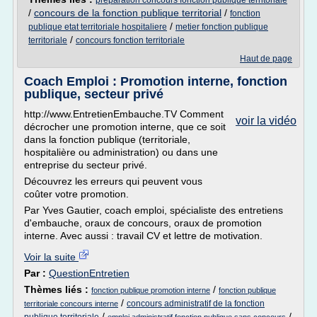
preparation concours fonction publique territoriale
/
concours de la fonction publique territorial
/
fonction
/
publique etat territoriale hospitaliere
metier fonction publique
/
territoriale
concours fonction territoriale
Haut de page
Coach Emploi : Promotion interne, fonction
publique, secteur privé
http://www.EntretienEmbauche.TV Comment
voir la vidéo
décrocher une promotion interne, que ce soit
dans la fonction publique (territoriale,
hospitalière ou administration) ou dans une
entreprise du secteur privé.
Découvrez les erreurs qui peuvent vous
coûter votre promotion.
Par Yves Gautier, coach emploi, spécialiste des entretiens
d'embauche, oraux de concours, oraux de promotion
interne. Avec aussi : travail CV et lettre de motivation.
Voir la suite
Par :
QuestionEntretien
Thèmes liés :
/
fonction publique promotion interne
fonction publique
/
concours administratif de la fonction
territoriale concours interne
/
/