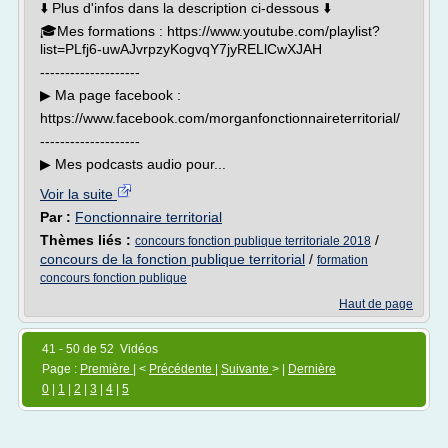
⬇️ Plus d'infos dans la description ci-dessous ⬇️
🎓Mes formations : https://www.youtube.com/playlist?
list=PLfj6-uwAJvrpzyKogvqY7jyRELlCwXJAH
--------------------
▶︎ Ma page facebook :
https://www.facebook.com/morganfonctionnaireterritorial/
--------------------
▶︎ Mes podcasts audio pour...
Voir la suite
Par :
Fonctionnaire territorial
Thèmes liés :
/
concours fonction publique territoriale 2018
concours de la fonction publique territorial
/
formation
concours fonction publique
Haut de page
41 - 50 de 52 Vidéos
Page :
Première
| <
Précédente
|
Suivante
> |
Dernière
0
|
1
|
2
|
3
|
4
|
5