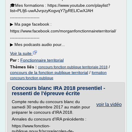
🎓Mes formations : https://www.youtube.com/playlist?
list=PLfj6-uwAJvrpzyKogvqY7jyRELlCwXJAH
--------------------
▶︎ Ma page facebook :
https://www.facebook.com/morganfonctionnaireterritorial/
--------------------
▶︎ Mes podcasts audio pour...
Voir la suite
Par :
Fonctionnaire territorial
Thèmes liés :
/
concours fonction publique territoriale 2018
concours de la fonction publique territorial
/
formation
concours fonction publique
Concours blanc IRA 2018 presentiel -
ressenti de l'épreuve écrite
Compte rendu du concours blanc du
voir la vidéo
samedi 30 septembre 2017 au matin pour
préparer le concours d'IRA 2018.
Annales du concours d'IRA précédents :
https://www.fonction-
publique.gouv.fr/score/ecoles-de-