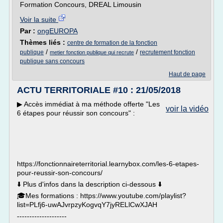
Formation Concours, DREAL Limousin
Voir la suite
Par :
ongEUROPA
Thèmes liés :
centre de formation de la fonction
/
/
publique
recrutement fonction
metier fonction publique qui recrute
publique sans concours
Haut de page
ACTU TERRITORIALE #10 : 21/05/2018
▶︎ Accès immédiat à ma méthode offerte "Les
voir la vidéo
6 étapes pour réussir son concours" :
https://fonctionnaireterritorial.learnybox.com/les-6-etapes-
pour-reussir-son-concours/
⬇️ Plus d'infos dans la description ci-dessous ⬇️
🎓Mes formations : https://www.youtube.com/playlist?
list=PLfj6-uwAJvrpzyKogvqY7jyRELlCwXJAH
--------------------