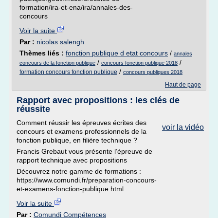
formation/ira-et-ena/ira/annales-des-
concours
Voir la suite
Par :
nicolas salengh
Thèmes liés :
fonction publique d etat concours
/
annales
/
/
concours de la fonction publique
concours fonction publique 2018
/
formation concours fonction publique
concours publiques 2018
Haut de page
Rapport avec propositions : les clés de
réussite
Comment réussir les épreuves écrites des
voir la vidéo
concours et examens professionnels de la
fonction publique, en filière technique ?
Francis Grebaut vous présente l’épreuve de
rapport technique avec propositions
Découvrez notre gamme de formations :
https://www.comundi.fr/preparation-concours-
et-examens-fonction-publique.html
Voir la suite
Par :
Comundi Compétences