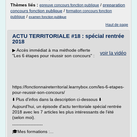
Thèmes liés :
/
preparation
epreuve concours fonction publique
concours fonction publique
/
formation concours fonction
/
publique
examen fonction publique
Haut de page
ACTU TERRITORIALE #18 : spécial rentrée
2018
▶︎ Accès immédiat à ma méthode offerte
voir la vidéo
"Les 6 étapes pour réussir son concours" :
https://fonctionnaireterritorial.learnybox.com/les-6-etapes-
pour-reussir-son-concours/
⬇️ Plus d'infos dans la description ci-dessous ⬇️
Aujourd'hui, un épisode d'actu territoriale spécial rentrée
2018 avec les 7 articles les plus intéressants de l'été
(selon moi).
--------------------
🎓Mes formations :...