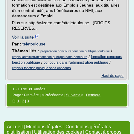
formation est destinée aux Emplois Jeunes, aux titulaires
d'un contrat aidé, aux bénéficiaires du RMI, aux
demandeurs d'Emploi...
Plus sur http://wizdeo.com/s/teletoulouse . (DROITS
RESERVES...
Voir la suite
Par :
teletoulouse
Thèmes liés :
/
preparation concours fonction publique toulouse
/
formation concours
emploi administratif fonction publique sans concours
/
/
fonction publique
concours dans l'administration publique
emplois fonction publique sans concours
Haut de page
1 - 10 de 39 Vidéos
Page : Première | < Précédente |
Suivante
> |
Dernière
0
|
1
|
2
|
3
Accueil
|
Mentions légales
|
Conditions générales
d'utilisation
|
Utilisation des cookies
|
Contact à propos