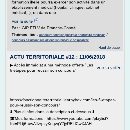
formation il/elle pourra exercer son activité dans un
établissement médical (hôpital, clinique, cabinet
médical,..), ou dans une...
Voir la suite
Par :
GIP FTLV de Franche-Comté
Thèmes liés :
/
concours fonction publique secretaire medicale
concours assistant social fonction publique hospitaliere
Haut de page
ACTU TERRITORIALE #12 : 11/06/2018
▶︎ Accès immédiat à ma méthode offerte "Les
voir la vidéo
6 étapes pour réussir son concours" :
https://fonctionnaireterritorial.learnybox.com/les-6-etapes-
pour-reussir-son-concours/
⬇️ Plus d'infos dans la description ci-dessous ⬇️
🎓Mes formations : https://www.youtube.com/playlist?
list=PLfj6-uwAJvrpzyKogvqY7jyRELlCwXJAH