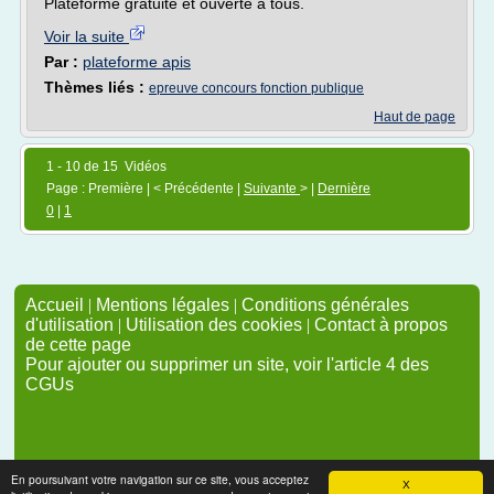
Plateforme gratuite et ouverte à tous.
Voir la suite
Par :
plateforme apis
Thèmes liés :
epreuve concours fonction publique
Haut de page
1 - 10 de 15 Vidéos
Page : Première | < Précédente |
Suivante
> |
Dernière
0
|
1
Accueil
|
Mentions légales
|
Conditions générales
d'utilisation
|
Utilisation des cookies
|
Contact à propos
de cette page
Pour ajouter ou supprimer un site, voir l'article 4 des
CGUs
En poursuivant votre navigation sur ce site, vous acceptez
X