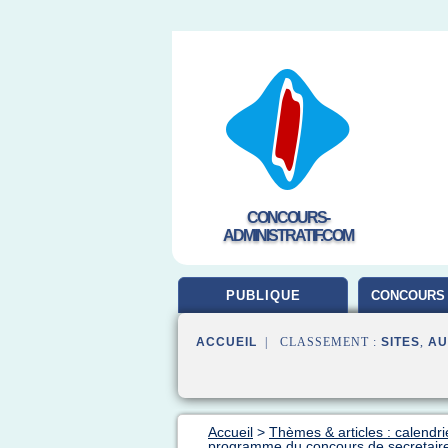
CONCOURS-
ADMINISTRATIF.COM
PUBLIQUE
CONCOURS 
ACCUEIL
| CLASSEMENT :
SITES
,
AU
Accueil
>
Thèmes & articles : calendr
programme du concours de secretaire 