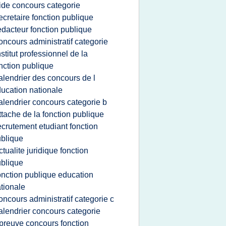
ide concours categorie
ecretaire fonction publique
edacteur fonction publique
oncours administratif categorie
nstitut professionnel de la
nction publique
alendrier des concours de l
ucation nationale
alendrier concours categorie b
ttache de la fonction publique
ecrutement etudiant fonction
blique
ctualite juridique fonction
blique
onction publique education
tionale
oncours administratif categorie c
alendrier concours categorie
preuve concours fonction