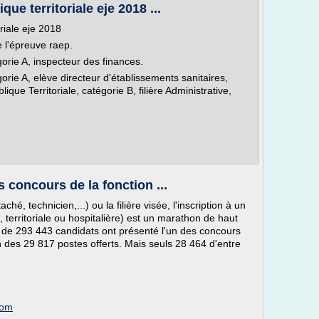
ue territoriale eje 2018 ...
riale eje 2018
e l'épreuve raep.
orie A, inspecteur des finances.
orie A, elève directeur d'établissements sanitaires,
que Territoriale, catégorie B, filière Administrative,
s concours de la fonction ...
hé, technicien,...) ou la filière visée, l'inscription à un
, territoriale ou hospitalière) est un marathon de haut
s de 293 443 candidats ont présenté l'un des concours
n des 29 817 postes offerts. Mais seuls 28 464 d'entre
com