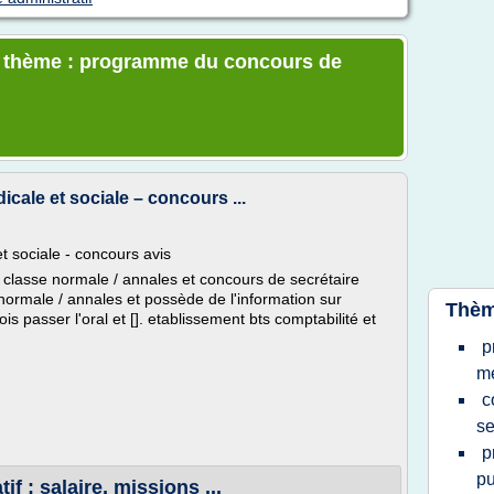
le thème : programme du concours de
cale et sociale – concours ...
t sociale - concours avis
 classe normale / annales et concours de secrétaire
normale / annales et possède de l'information sur
Thèm
s passer l'oral et []. etablissement bts comptabilité et
p
m
c
se
p
pu
if : salaire, missions ...