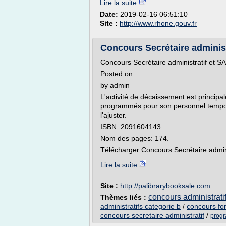
Lire la suite
Date:
2019-02-16 06:51:10
Site :
http://www.rhone.gouv.fr
Concours Secrétaire administr
Concours Secrétaire administratif et 
Posted on
by admin
L'activité de décaissement est princip
programmés pour son personnel temporai
l'ajuster.
ISBN: 2091604143.
Nom des pages: 174.
Télécharger Concours Secrétaire admini
Lire la suite
Site :
http://palibrarybooksale.com
concours administratif
Thèmes liés :
administratifs categorie b
/
concours fon
concours secretaire administratif
/
progr