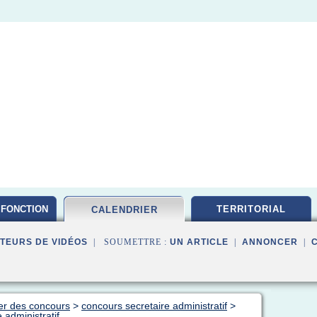
FONCTION
TERRITORIAL
CALENDRIER
TEURS DE VIDÉOS
| SOUMETTRE :
UN ARTICLE
|
ANNONCER
|
ier des concours
>
concours secretaire administratif
>
administratif