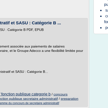
pu
s
c
fo
atif et SASU : Catégorie B ...
p
SASU : Catégorie B PDF, EPUB
alement associée aux paiements de salaires
re, et le Groupe Adecco a une flexibilité limitée pour
stratif et SASU : Catégorie B...
 fonction publique categorie b
/
concours
ction publique secretaire administratif
/
preparation
amme du concours de secretaire administratif