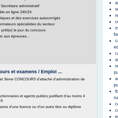
a
Secrétaire administratif
s
ble en ligne 24h/24
r
iques et des exercices autocorrigés
c
rmateurs spécialistes du secteur
i
prêt(e) le jour du concours
fo
er aux épreuves...
c
ed
c
a
r
ours et examens / Emploi ...
pu
a
et 3ème CONCOURS d'attaché d'administration de
pu
f
tionnaires et agents publics justifiant d'au moins 4
na
19.
c
aires d'une licence ou d'un autre titre ou diplôme
c
e